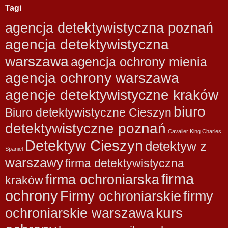
Tagi
agencja detektywistyczna poznań
agencja detektywistyczna
warszawa
agencja ochrony mienia
agencja ochrony warszawa
agencje detektywistyczne kraków
biuro
Biuro detektywistyczne Cieszyn
detektywistyczne poznań
Cavalier King Charles
Detektyw Cieszyn
detektyw z
Spaniel
warszawy
firma detektywistyczna
firma
firma ochroniarska
kraków
ochrony
Firmy ochroniarskie
firmy
kurs
ochroniarskie warszawa