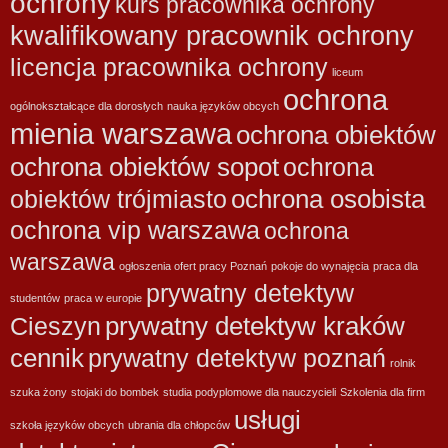
ochrony
kurs pracownika ochrony
kwalifikowany pracownik ochrony
licencja pracownika ochrony
liceum
ochrona
ogólnokształcące dla dorosłych
nauka języków obcych
mienia warszawa
ochrona obiektów
ochrona obiektów sopot
ochrona
ochrona osobista
obiektów trójmiasto
ochrona vip warszawa
ochrona
warszawa
ogłoszenia ofert pracy Poznań
pokoje do wynajęcia
praca dla
prywatny detektyw
studentów
praca w europie
prywatny detektyw kraków
Cieszyn
cennik
prywatny detektyw poznań
rolnik
szuka żony
stojaki do bombek
studia podyplomowe dla nauczycieli
Szkolenia dla firm
usługi
szkoła języków obcych
ubrania dla chłopców