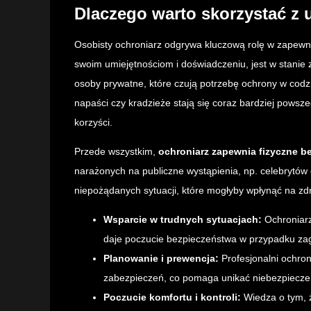
Dlaczego warto skorzystać z 
Osobisty ochroniarz odgrywa kluczową rolę w zapewn
swoim umiejętnościom i doświadczeniu, jest w stanie z
osoby prywatne, które czują potrzebę ochrony w codzi
napaści czy kradzieże stają się coraz bardziej powsz
korzyści.
Przede wszystkim,
ochroniarz zapewnia fizyczne b
narażonych na publiczne wystąpienia, np. celebrytów 
niepożądanych sytuacji, które mogłyby wpłynąć na zdr
Wsparcie w trudnych sytuacjach:
Ochroniarz
daje poczucie bezpieczeństwa w przypadku za
Planowanie i prewencja:
Profesjonalni ochron
zabezpieczeń, co pomaga unikać niebezpieczeń
Poczucie komfortu i kontroli:
Wiedza o tym, 