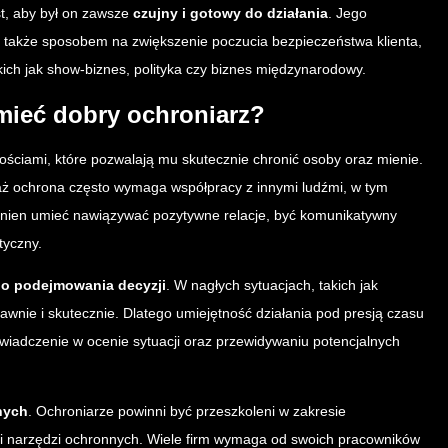
t, aby był on zawsze
czujny i gotowy do działania
. Jego
e także sposobem na zwiększenie poczucia bezpieczeństwa klienta,
akich jak show-biznes, polityka czy biznes międzynarodowy.
mieć dobry ochroniarz?
ściami, które pozwalają mu skutecznie chronić osoby oraz mienie.
ż ochrona często wymaga współpracy z innymi ludźmi, w tym
winien umieć nawiązywać pozytywne relacje, być komunikatywny
tyczny.
go podejmowania decyzji
. W nagłych sytuacjach, takich jak
wnie i skutecznie. Dlatego umiejętność działania pod presją czasu
wiadczenie w ocenie sytuacji oraz przewidywaniu potencjalnych
nych
. Ochroniarze powinni być przeszkoleni w zakresie
 i narzędzi ochronnych. Wiele firm wymaga od swoich pracowników