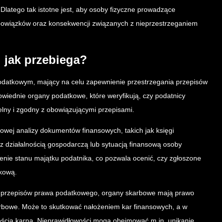
Dlatego tak istotne jest, aby osoby fizyczne prowadzące
bowiązków oraz konsekwencji związanych z nieprzestrzeganiem
i jak przebiega?
odatkowym, mający na celu zapewnienie przestrzegania przepisów
iednie organy podatkowe, które weryfikują, czy podatnicy
lny i zgodny z obowiązującymi przepisami.
owej analizy dokumentów finansowych, takich jak księgi
 z działalnością gospodarczą lub sytuacją finansową osoby
nie stanu majątku podatnika, co pozwala ocenić, czy zgłoszone
tkową.
ń przepisów prawa podatkowego, organy skarbowe mają prawo
rbowe. Może to skutkować nałożeniem kar finansowych, a w
ścią karną. Nieprawidłowości mogą obejmować m.in. unikanie