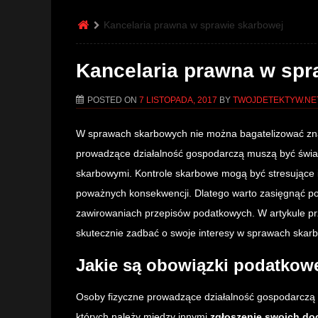
Kancelaria prawna w sprawie skarbowej
Kancelaria prawna w spr
POSTED ON
7 LISTOPADA, 2017
BY
TWOJDETEKTYW.NET
W sprawach skarbowych nie można bagatelizować zna
prowadzące działalność gospodarczą muszą być świ
skarbowymi. Kontrole skarbowe mogą być stresujące 
poważnych konsekwencji. Dlatego warto zasięgnąć po
zawirowaniach przepisów podatkowych. W artykule pr
skutecznie zadbać o swoje interesy w sprawach skar
Jakie są obowiązki podatkow
Osoby fizyczne prowadzące działalność gospodarcz
których należy między innymi
zgłoszenie swoich d