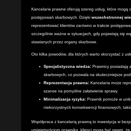
Kancelarie prawne oferują szereg usług, które mogą 
postępowań skarbowych. Dzięki
wszechstronnej wi
reprezentować klientów zarówno w trakcie postępowa
szczególnie ważna w sytuacjach, gdy pojawiają się wąt
stawianych przez organy skarbowe.
Oto kilka powodów, dla których warto skorzystać z us
Specjalistyczna wiedza:
Prawnicy posiadają a
skarbowych, co pozwala na skuteczniejsze pod
Reprezentacja prawna:
Kancelaria może repr
szanse na pomyślne załatwienie sprawy.
Minimalizacja ryzyka:
Prawnik pomoże w unikn
niekorzystnych konsekwencji finansowych, takic
Współpraca z kancelarią prawną to inwestycja w bezp
umiejętnościom prawnika, klienci mogą być pewni, że 