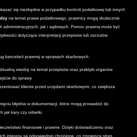
okazać się niezbędne w przypadku kontroli podatkowej lub innych
edzy
na temat prawa podatkowego, prawnicy mogą skutecznie
ń administracyjnych, jak i sądowych. Pomoc prawna może być
pliwości dotyczące interpretacji przepisów lub zarzutów
ług kancelarii prawnej w sprawach skarbowych:
ktualną wiedzę na temat przepisów oraz praktyki organów
ejście do sprawy.
ezentować klienta przed urzędami skarbowymi, co zwiększa
ięciu błędów w dokumentacji, które mogą prowadzić do
h jak kary czy odsetki.
ieczeństwo finansowe i prawne. Dzięki doświadczeniu oraz
ich interesy są odpowiednio chronione, co zmniejsza stres