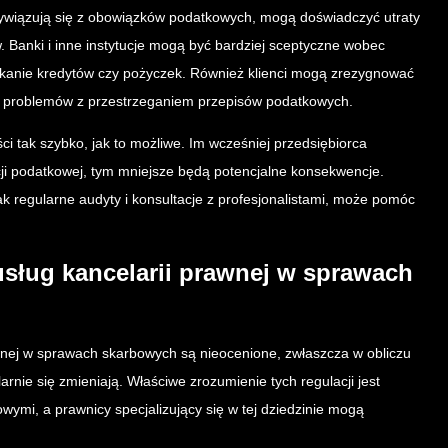
wywiązują się z obowiązków podatkowych, mogą doświadczyć utraty
w. Banki i inne instytucje mogą być bardziej sceptyczne wobec
skanie kredytów czy pożyczek. Również klienci mogą zrezygnować
 z problemów z przestrzeganiem przepisów podatkowych.
i tak szybko, jak to możliwe. Im wcześniej przedsiębiorca
i podatkowej, tym mniejsze będą potencjalne konsekwencje.
ak regularne audyty i konsultacje z profesjonalistami, może pomóc
usług kancelarii prawnej w sprawach
awnej w sprawach skarbowych są nieocenione, zwłaszcza w obliczu
nie się zmieniają. Właściwe zrozumienie tych regulacji jest
ymi, a prawnicy specjalizujący się w tej dziedzinie mogą