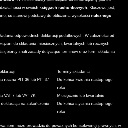
ziałalności w swoich
księgach rachunkowych
. Kluczowe jest,
ane, co stanowi podstawę do obliczenia wysokości
należnego
adania odpowiednich deklaracji podatkowych. W zależności od
iązani do składania miesięcznych, kwartalnych lub rocznych
dsiębiorcy znali zasady dotyczące terminów oraz form składania
eklaracji
Terminy składania
ja roczna PIT-36 lub PIT-37
Do końca kwietnia następnego
roku
ja VAT-7 lub VAT-7K
Miesięcznie lub kwartalnie
a deklaracja na zakończenie
Do końca stycznia następnego
roku
kowaniem może prowadzić do poważnych konsekwencji prawnych, w