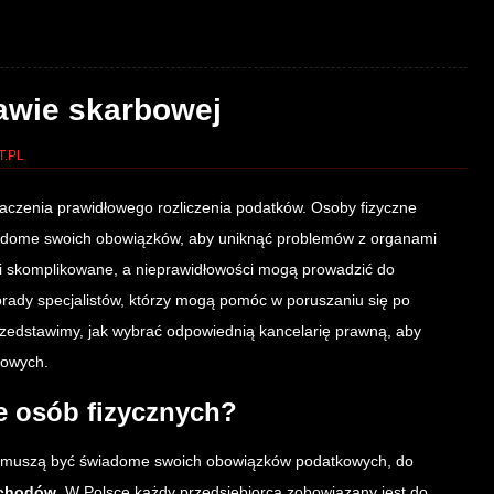
awie skarbowej
.PL
czenia prawidłowego rozliczenia podatków. Osoby fizyczne
adome swoich obowiązków, aby uniknąć problemów z organami
i skomplikowane, a nieprawidłowości mogą prowadzić do
rady specjalistów, którzy mogą pomóc w poruszaniu się po
zedstawimy, jak wybrać odpowiednią kancelarię prawną, aby
bowych.
e osób fizycznych?
ą muszą być świadome swoich obowiązków podatkowych, do
ochodów
. W Polsce każdy przedsiębiorca zobowiązany jest do