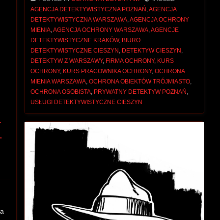
AGENCJA DETEKTYWISTYCZNA POZNAŃ
,
AGENCJA
DETEKTYWISTYCZNA WARSZAWA
,
AGENCJA OCHRONY
MIENIA
,
AGENCJA OCHRONY WARSZAWA
,
AGENCJE
DETEKTYWISTYCZNE KRAKÓW
,
BIURO
DETEKTYWISTYCZNE CIESZYN
,
DETEKTYW CIESZYN
,
DETEKTYW Z WARSZAWY
,
FIRMA OCHRONY
,
KURS
OCHRONY
,
KURS PRACOWNIKA OCHRONY
,
OCHRONA
MIENIA WARSZAWA
,
OCHRONA OBIEKTÓW TRÓJMIASTO
,
OCHRONA OSOBISTA
,
PRYWATNY DETEKTYW POZNAŃ
,
USŁUGI DETEKTYWISTYCZNE CIESZYN
.
–
na