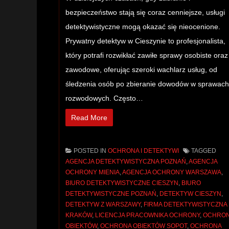
bezpieczeństwo stają się coraz cenniejsze, usługi
detektywistyczne mogą okazać się nieocenione.
Prywatny detektyw w Cieszynie to profesjonalista,
który potrafi rozwikłać zawiłe sprawy osobiste oraz
zawodowe, oferując szeroki wachlarz usług, od
śledzenia osób po zbieranie dowodów w sprawach
rozwodowych. Często…
Read More
POSTED IN
OCHRONA I DETEKTYWI
TAGGED
AGENCJA DETEKTYWISTYCZNA POZNAŃ
,
AGENCJA
OCHRONY MIENIA
,
AGENCJA OCHRONY WARSZAWA
,
BIURO DETEKTYWISTYCZNE CIESZYN
,
BIURO
DETEKTYWISTYCZNE POZNAŃ
,
DETEKTYW CIESZYN
,
DETEKTYW Z WARSZAWY
,
FIRMA DETEKTYWISTYCZNA
KRAKÓW
,
LICENCJA PRACOWNIKA OCHRONY
,
OCHRO
OBIEKTÓW
,
OCHRONA OBIEKTÓW SOPOT
,
OCHRONA