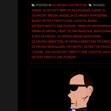
POSTED IN
OCHRONA I DETEKTYWI
TAGGED
AGENCJA DETEKTYWISTYCZNA POZNAŃ
,
AGENCJA
OCHRONY MIENIA
,
AGENCJA OCHRONY WARSZAWA
,
BIURO DETEKTYWISTYCZNE CIESZYN
,
BIURO
DETEKTYWISTYCZNE POZNAŃ
,
FIRMA OCHRONIARSK
FIRMA OCHRONY
,
FIRMY OCHRONIARSKIE WARSZAWA
KURS OCHRONY
,
OCHRONA MIENIA WARSZAWA
,
OCHRONA OBIEKTÓW
,
OCHRONA OBIEKTÓW TRÓJMIA
OCHRONA WARSZAWA
,
PRYWATNY DETEKTYW KRAK
CENNIK
,
USŁUGI DETEKTYWISTYCZNE CIESZYN
,
USŁU
DETEKTYWISTYCZNE POZNAŃ