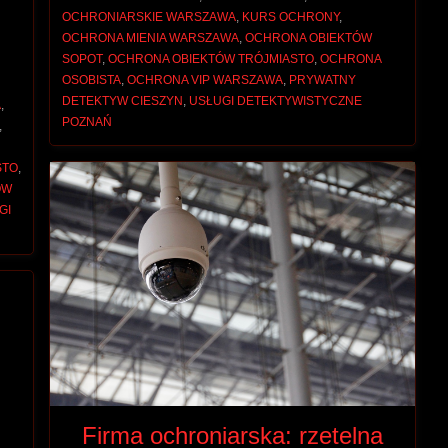
OCHRONIARSKIE WARSZAWA
,
KURS OCHRONY
,
OCHRONA MIENIA WARSZAWA
,
OCHRONA OBIEKTÓW
SOPOT
,
OCHRONA OBIEKTÓW TRÓJMIASTO
,
OCHRONA
OSOBISTA
,
OCHRONA VIP WARSZAWA
,
PRYWATNY
DETEKTYW CIESZYN
,
USŁUGI DETEKTYWISTYCZNE
A
,
POZNAŃ
,
STO
,
ÓW
GI
Firma ochroniarska: rzetelna