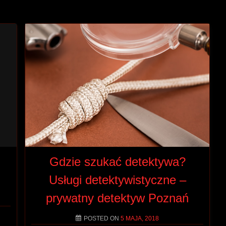
Gdzie szukać detektywa?
Usługi detektywistyczne –
prywatny detektyw Poznań
POSTED ON
5 MAJA, 2018