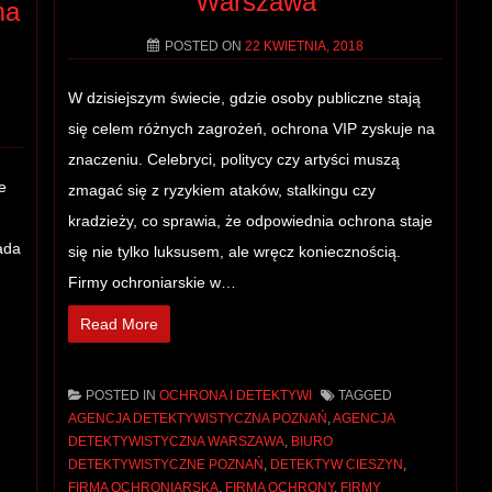
Warszawa
ma
POSTED ON
22 KWIETNIA, 2018
W dzisiejszym świecie, gdzie osoby publiczne stają
się celem różnych zagrożeń, ochrona VIP zyskuje na
znaczeniu. Celebryci, politycy czy artyści muszą
e
zmagać się z ryzykiem ataków, stalkingu czy
kradzieży, co sprawia, że odpowiednia ochrona staje
ada
się nie tylko luksusem, ale wręcz koniecznością.
Firmy ochroniarskie w…
Read More
POSTED IN
OCHRONA I DETEKTYWI
TAGGED
AGENCJA DETEKTYWISTYCZNA POZNAŃ
,
AGENCJA
DETEKTYWISTYCZNA WARSZAWA
,
BIURO
DETEKTYWISTYCZNE POZNAŃ
,
DETEKTYW CIESZYN
,
FIRMA OCHRONIARSKA
,
FIRMA OCHRONY
,
FIRMY