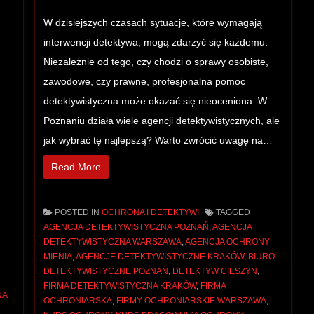
W dzisiejszych czasach sytuacje, które wymagają
interwencji detektywa, mogą zdarzyć się każdemu.
Niezależnie od tego, czy chodzi o sprawy osobiste,
zawodowe, czy prawne, profesjonalna pomoc
detektywistyczna może okazać się nieoceniona. W
Poznaniu działa wiele agencji detektywistycznych, ale
jak wybrać tę najlepszą? Warto zwrócić uwagę na…
Read More
POSTED IN
OCHRONA I DETEKTYWI
TAGGED
AGENCJA DETEKTYWISTYCZNA POZNAŃ
,
AGENCJA
DETEKTYWISTYCZNA WARSZAWA
,
AGENCJA OCHRONY
MIENIA
,
AGENCJE DETEKTYWISTYCZNE KRAKÓW
,
BIURO
DETEKTYWISTYCZNE POZNAŃ
,
DETEKTYW CIESZYN
,
FIRMA DETEKTYWISTYCZNA KRAKÓW
,
FIRMA
NA
OCHRONIARSKA
,
FIRMY OCHRONIARSKIE WARSZAWA
,