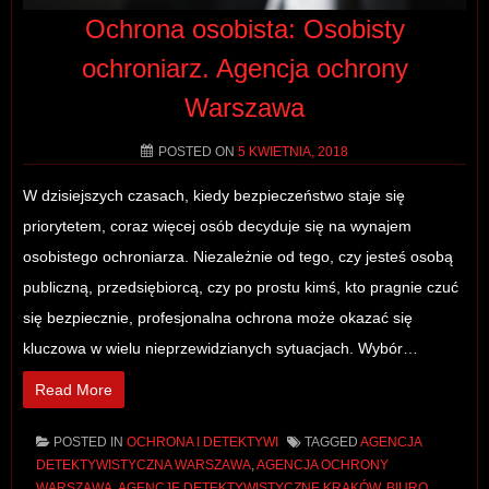
Ochrona osobista: Osobisty
ochroniarz. Agencja ochrony
Warszawa
POSTED ON
5 KWIETNIA, 2018
W dzisiejszych czasach, kiedy bezpieczeństwo staje się
priorytetem, coraz więcej osób decyduje się na wynajem
osobistego ochroniarza. Niezależnie od tego, czy jesteś osobą
publiczną, przedsiębiorcą, czy po prostu kimś, kto pragnie czuć
się bezpiecznie, profesjonalna ochrona może okazać się
kluczowa w wielu nieprzewidzianych sytuacjach. Wybór…
Read More
POSTED IN
OCHRONA I DETEKTYWI
TAGGED
AGENCJA
DETEKTYWISTYCZNA WARSZAWA
,
AGENCJA OCHRONY
WARSZAWA
,
AGENCJE DETEKTYWISTYCZNE KRAKÓW
,
BIURO