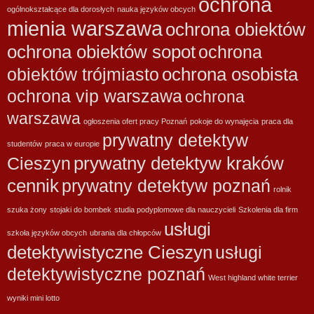
ochrona
ogólnokształcące dla dorosłych
nauka języków obcych
mienia warszawa
ochrona obiektów
ochrona obiektów sopot
ochrona
ochrona osobista
obiektów trójmiasto
ochrona vip warszawa
ochrona
warszawa
ogłoszenia ofert pracy Poznań
pokoje do wynajęcia
praca dla
prywatny detektyw
studentów
praca w europie
prywatny detektyw kraków
Cieszyn
cennik
prywatny detektyw poznań
rolnik
szuka żony
stojaki do bombek
studia podyplomowe dla nauczycieli
Szkolenia dla firm
usługi
szkoła języków obcych
ubrania dla chłopców
detektywistyczne Cieszyn
usługi
detektywistyczne poznań
West highland white terrier
wyniki mini lotto