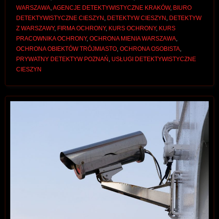
WARSZAWA
,
AGENCJE DETEKTYWISTYCZNE KRAKÓW
,
BIURO
DETEKTYWISTYCZNE CIESZYN
,
DETEKTYW CIESZYN
,
DETEKTYW
Z WARSZAWY
,
FIRMA OCHRONY
,
KURS OCHRONY
,
KURS
PRACOWNIKA OCHRONY
,
OCHRONA MIENIA WARSZAWA
,
OCHRONA OBIEKTÓW TRÓJMIASTO
,
OCHRONA OSOBISTA
,
PRYWATNY DETEKTYW POZNAŃ
,
USŁUGI DETEKTYWISTYCZNE
CIESZYN