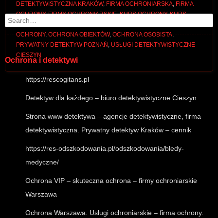
DETEKTYWISTYCZNA KRAKÓW
,
FIRMA OCHRONIARSKA
,
FIRMA
OCHRONY
,
FIRMY OCHRONIARSKIE
,
KURS OCHRONY
,
KURS
Search
PRACOWNIKA OCHRONY
,
KWALIFIKOWANY PRACOWNIK
OCHRONY
,
OCHRONA OBIEKTÓW
,
OCHRONA OSOBISTA
,
PRYWATNY DETEKTYW POZNAŃ
,
USŁUGI DETEKTYWISTYCZNE
CIESZYN
Ochrona i detektywi
https://rescogitans.pl
Detektyw dla każdego – biuro detektywistyczne Cieszyn
Strona www detektywa – agencje detektywistyczne, firma
detektywistyczna. Prywatny detektyw Kraków – cennik
https://res-odszkodowania.pl/odszkodowania/bledy-
medyczne/
Ochrona VIP – skuteczna ochrona – firmy ochroniarskie
Warszawa
Ochrona Warszawa. Usługi ochroniarskie – firma ochrony.