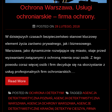
Ochrona Warszawa. Usługi
ochroniarskie – firma ochrony.
POSTED ON
28 LUTEGO, 2018
W dzisiejszych czasach bezpieczeństwo stanowi kluczowy
element życia zarówno prywatnego, jak i biznesowego.
Warszawa, jako dynamicznie rozwijające się miasto, staje przed
wyzwaniami związanymi z ochroną mienia oraz osób. Z tego
powodu coraz więcej osób i firm decyduje się na skorzystanie z
usług profesjonalnych firm ochroniarskich.…
Read More
POSTED IN
OCHRONA I DETEKTYWI
TAGGED
AGENCJA
DETEKTYWISTYCZNA POZNAŃ
,
AGENCJA DETEKTYWISTYCZNA
WARSZAWA
,
AGENCJA OCHRONY WARSZAWA
,
AGENCJE
Post navigation
DETEKTYWISTYCZNE KRAKÓW
,
DETEKTYW CIESZYN
,
FIRMA