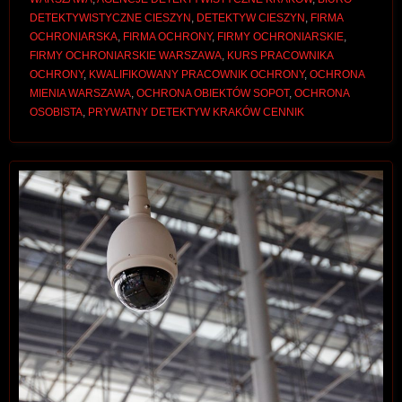
DETEKTYWISTYCZNE CIESZYN
,
DETEKTYW CIESZYN
,
FIRMA
OCHRONIARSKA
,
FIRMA OCHRONY
,
FIRMY OCHRONIARSKIE
,
FIRMY OCHRONIARSKIE WARSZAWA
,
KURS PRACOWNIKA
OCHRONY
,
KWALIFIKOWANY PRACOWNIK OCHRONY
,
OCHRONA
MIENIA WARSZAWA
,
OCHRONA OBIEKTÓW SOPOT
,
OCHRONA
OSOBISTA
,
PRYWATNY DETEKTYW KRAKÓW CENNIK