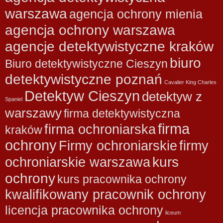
warszawa
agencja ochrony mienia
agencja ochrony warszawa
agencje detektywistyczne kraków
biuro
Biuro detektywistyczne Cieszyn
detektywistyczne poznań
Cavalier King Charles
Detektyw Cieszyn
detektyw z
Spaniel
warszawy
firma detektywistyczna
firma
firma ochroniarska
kraków
ochrony
Firmy ochroniarskie
firmy
kurs
ochroniarskie warszawa
ochrony
kurs pracownika ochrony
kwalifikowany pracownik ochrony
licencja pracownika ochrony
liceum