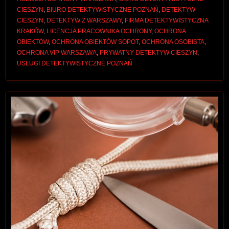
CIESZYN
,
BIURO DETEKTYWISTYCZNE POZNAŃ
,
DETEKTYW
CIESZYN
,
DETEKTYW Z WARSZAWY
,
FIRMA DETEKTYWISTYCZNA
KRAKÓW
,
LICENCJA PRACOWNIKA OCHRONY
,
OCHRONA
OBIEKTÓW
,
OCHRONA OBIEKTÓW SOPOT
,
OCHRONA OSOBISTA
,
OCHRONA VIP WARSZAWA
,
PRYWATNY DETEKTYW CIESZYN
,
USŁUGI DETEKTYWISTYCZNE POZNAŃ