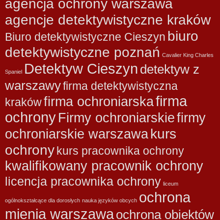
agencja ochrony warszawa
agencje detektywistyczne kraków
biuro
Biuro detektywistyczne Cieszyn
detektywistyczne poznań
Cavalier King Charles
Detektyw Cieszyn
detektyw z
Spaniel
warszawy
firma detektywistyczna
firma
firma ochroniarska
kraków
ochrony
Firmy ochroniarskie
firmy
kurs
ochroniarskie warszawa
ochrony
kurs pracownika ochrony
kwalifikowany pracownik ochrony
licencja pracownika ochrony
liceum
ochrona
ogólnokształcące dla dorosłych
nauka języków obcych
mienia warszawa
ochrona obiektów