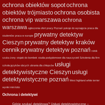
ochrona obiektów sopot
ochrona
ochrona osobista
obiektów trójmiasto
ochrona vip warszawa
ochrona
warszawa
ogłoszenia ofert pracy Poznań
pokoje do wynajęcia
praca dla
prywatny detektyw
studentów
praca w europie
prywatny detektyw kraków
Cieszyn
cennik
prywatny detektyw poznań
rolnik
szuka żony
stojaki do bombek
studia podyplomowe dla nauczycieli
Szkolenia dla firm
usługi
szkoła języków obcych
ubrania dla chłopców
detektywistyczne Cieszyn
usługi
detektywistyczne poznań
West highland white terrier
wyniki mini lotto
Ochrona i detektywi
Gdzie szukać detektywa? Usługi detektywistyczne –