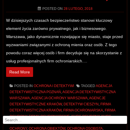
POSTED ON
28 LUTEGO, 2018
W dzisiejszych czasach bezpieczeństwo stanowi kluczowy
element życia zarówno prywatnego, jak i biznesowego.
Warszawa, jako dynamicznie rozwijające się miasto, staje przed
wyzwaniami związanymi z ochroną mienia oraz osób. Z tego
powodu coraz więcej osób i firm decyduje się na skorzystanie z
usług profesjonalnych firm ochroniarskich.…
Read More
POSTED IN
OCHRONA I DETEKTYWI
TAGGED
AGENCJA
DETEKTYWISTYCZNA POZNAŃ
,
AGENCJA DETEKTYWISTYCZNA
WARSZAWA
,
AGENCJA OCHRONY WARSZAWA
,
AGENCJE
Post navigation
DETEKTYWISTYCZNE KRAKÓW
,
DETEKTYW CIESZYN
,
FIRMA
DETEKTYWISTYCZNA KRAKÓW
,
FIRMA OCHRONIARSKA
,
FIRMA
OCHRONY
,
FIRMY OCHRONIARSKIE
,
KURS OCHRONY
,
KURS
Search
PRACOWNIKA OCHRONY
,
KWALIFIKOWANY PRACOWNIK
OCHRONY
,
OCHRONA OBIEKTÓW
,
OCHRONA OSOBISTA
,