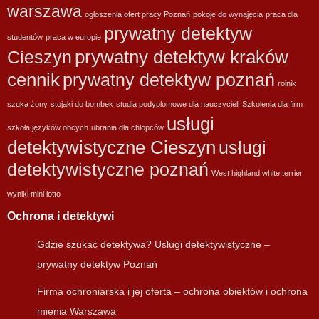
warszawa
ogłoszenia ofert pracy Poznań
pokoje do wynajęcia
praca dla
prywatny detektyw
studentów
praca w europie
prywatny detektyw kraków
Cieszyn
cennik
prywatny detektyw poznań
rolnik
szuka żony
stojaki do bombek
studia podyplomowe dla nauczycieli
Szkolenia dla firm
usługi
szkoła języków obcych
ubrania dla chłopców
detektywistyczne Cieszyn
usługi
detektywistyczne poznań
West highland white terrier
wyniki mini lotto
Ochrona i detektywi
Gdzie szukać detektywa? Usługi detektywistyczne –
prywatny detektyw Poznań
Firma ochroniarska i jej oferta – ochrona obiektów i ochrona
mienia Warszawa