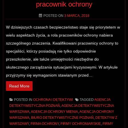
pracownik ochrony
licencji, które…
Read More
POSTED ON
3 MARCA, 2018
W dzisiejszych czasach bezpieczeństwo staje się priorytetem w
POSTED IN
OCHRONA I DETEKTYWI
TAGGED
AGENCJA
DETEKTYWISTYCZNA POZNAŃ
,
AGENCJA OCHRONY WARSZAWA
,
wielu aspektach życia, a rola pracowników ochrony nabiera
BIURO DETEKTYWISTYCZNE POZNAŃ
,
DETEKTYW CIESZYN
,
szczególnego znaczenia. Kwalifikowani pracownicy ochrony to
FIRMA OCHRONY
,
FIRMY OCHRONIARSKIE
,
FIRMY
specjaliści, którzy posiadają nie tylko odpowiednie
OCHRONIARSKIE WARSZAWA
,
KURS OCHRONY
,
KWALIFIKOWANY PRACOWNIK OCHRONY
,
LICENCJA
przeszkolenie, ale także umiejętności niezbędne do
PRACOWNIKA OCHRONY
,
OCHRONA MIENIA WARSZAWA
,
skutecznego zarządzania sytuacjami kryzysowymi. W artykule
OCHRONA OBIEKTÓW
,
OCHRONA OBIEKTÓW SOPOT
,
OCHRONA
przyjrzymy się wymaganiom stawianym przed…
VIP WARSZAWA
,
PRYWATNY DETEKTYW CIESZYN
,
USŁUGI
DETEKTYWISTYCZNE POZNAŃ
Read More
POSTED IN
OCHRONA I DETEKTYWI
TAGGED
AGENCJA
DETEKTYWISTYCZNA POZNAŃ
,
AGENCJA DETEKTYWISTYCZNA
WARSZAWA
,
AGENCJA OCHRONY MIENIA
,
AGENCJA OCHRONY
WARSZAWA
,
BIURO DETEKTYWISTYCZNE POZNAŃ
,
DETEKTYW Z
WARSZAWY
,
FIRMA OCHRONY
,
FIRMY OCHRONIARSKIE
,
FIRMY