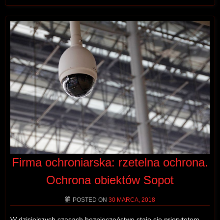
Firma ochroniarska: rzetelna ochrona.
Ochrona obiektów Sopot
POSTED ON
30 MARCA, 2018
W dzisiejszych czasach bezpieczeństwo staje się priorytetem