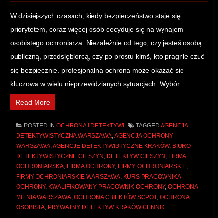
W dzisiejszych czasach, kiedy bezpieczeństwo staje się
priorytetem, coraz więcej osób decyduje się na wynajem
osobistego ochroniarza. Niezależnie od tego, czy jesteś osobą
publiczną, przedsiębiorcą, czy po prostu kimś, kto pragnie czuć
się bezpiecznie, profesjonalna ochrona może okazać się
kluczowa w wielu nieprzewidzianych sytuacjach. Wybór…
Read More
POSTED IN
OCHRONA I DETEKTYWI
TAGGED
AGENCJA
DETEKTYWISTYCZNA WARSZAWA
,
AGENCJA OCHRONY
WARSZAWA
,
AGENCJE DETEKTYWISTYCZNE KRAKÓW
,
BIURO
DETEKTYWISTYCZNE CIESZYN
,
DETEKTYW CIESZYN
,
FIRMA
OCHRONIARSKA
,
FIRMA OCHRONY
,
FIRMY OCHRONIARSKIE
,
FIRMY OCHRONIARSKIE WARSZAWA
,
KURS PRACOWNIKA
OCHRONY
,
KWALIFIKOWANY PRACOWNIK OCHRONY
,
OCHRONA
MIENIA WARSZAWA
,
OCHRONA OBIEKTÓW SOPOT
,
OCHRONA
OSOBISTA
,
PRYWATNY DETEKTYW KRAKÓW CENNIK