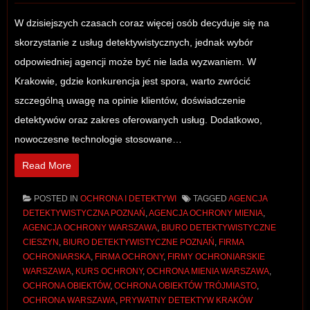
W dzisiejszych czasach coraz więcej osób decyduje się na
skorzystanie z usług detektywistycznych, jednak wybór
odpowiedniej agencji może być nie lada wyzwaniem. W
Krakowie, gdzie konkurencja jest spora, warto zwrócić
szczególną uwagę na opinie klientów, doświadczenie
detektywów oraz zakres oferowanych usług. Dodatkowo,
nowoczesne technologie stosowane…
Read More
POSTED IN
OCHRONA I DETEKTYWI
TAGGED
AGENCJA
DETEKTYWISTYCZNA POZNAŃ
,
AGENCJA OCHRONY MIENIA
,
AGENCJA OCHRONY WARSZAWA
,
BIURO DETEKTYWISTYCZNE
CIESZYN
,
BIURO DETEKTYWISTYCZNE POZNAŃ
,
FIRMA
OCHRONIARSKA
,
FIRMA OCHRONY
,
FIRMY OCHRONIARSKIE
WARSZAWA
,
KURS OCHRONY
,
OCHRONA MIENIA WARSZAWA
,
OCHRONA OBIEKTÓW
,
OCHRONA OBIEKTÓW TRÓJMIASTO
,
OCHRONA WARSZAWA
,
PRYWATNY DETEKTYW KRAKÓW