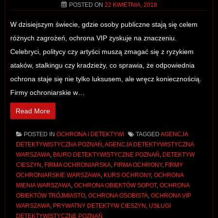
POSTED ON
22 KWIETNIA, 2018
W dzisiejszym świecie, gdzie osoby publiczne stają się celem
różnych zagrożeń, ochrona VIP zyskuje na znaczeniu.
Celebryci, politycy czy artyści muszą zmagać się z ryzykiem
ataków, stalkingu czy kradzieży, co sprawia, że odpowiednia
ochrona staje się nie tylko luksusem, ale wręcz koniecznością.
Firmy ochroniarskie w…
Read More
POSTED IN
OCHRONA I DETEKTYWI
TAGGED
AGENCJA
DETEKTYWISTYCZNA POZNAŃ
,
AGENCJA DETEKTYWISTYCZNA
WARSZAWA
,
BIURO DETEKTYWISTYCZNE POZNAŃ
,
DETEKTYW
CIESZYN
,
FIRMA OCHRONIARSKA
,
FIRMA OCHRONY
,
FIRMY
OCHRONIARSKIE WARSZAWA
,
KURS OCHRONY
,
OCHRONA
MIENIA WARSZAWA
,
OCHRONA OBIEKTÓW SOPOT
,
OCHRONA
OBIEKTÓW TRÓJMIASTO
,
OCHRONA OSOBISTA
,
OCHRONA VIP
WARSZAWA
,
PRYWATNY DETEKTYW CIESZYN
,
USŁUGI
DETEKTYWISTYCZNE POZNAŃ