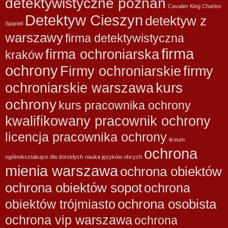
detektywistyczne poznań
Cavalier King Charles
Detektyw Cieszyn
detektyw z
Spaniel
warszawy
firma detektywistyczna
firma
firma ochroniarska
kraków
ochrony
Firmy ochroniarskie
firmy
kurs
ochroniarskie warszawa
ochrony
kurs pracownika ochrony
kwalifikowany pracownik ochrony
licencja pracownika ochrony
liceum
ochrona
ogólnokształcące dla dorosłych
nauka języków obcych
mienia warszawa
ochrona obiektów
ochrona obiektów sopot
ochrona
ochrona osobista
obiektów trójmiasto
ochrona vip warszawa
ochrona