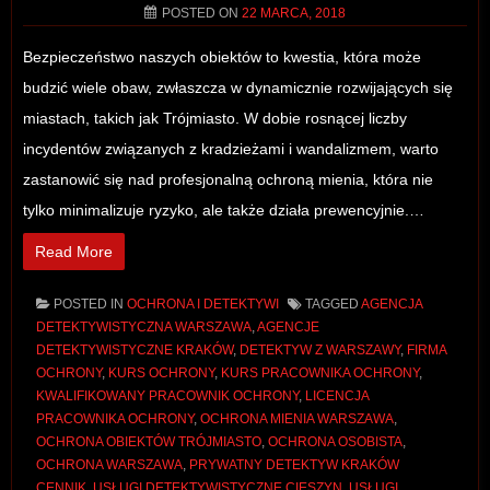
POSTED ON
22 MARCA, 2018
Bezpieczeństwo naszych obiektów to kwestia, która może
budzić wiele obaw, zwłaszcza w dynamicznie rozwijających się
miastach, takich jak Trójmiasto. W dobie rosnącej liczby
incydentów związanych z kradzieżami i wandalizmem, warto
zastanowić się nad profesjonalną ochroną mienia, która nie
tylko minimalizuje ryzyko, ale także działa prewencyjnie.…
Read More
POSTED IN
OCHRONA I DETEKTYWI
TAGGED
AGENCJA
DETEKTYWISTYCZNA WARSZAWA
,
AGENCJE
DETEKTYWISTYCZNE KRAKÓW
,
DETEKTYW Z WARSZAWY
,
FIRMA
OCHRONY
,
KURS OCHRONY
,
KURS PRACOWNIKA OCHRONY
,
KWALIFIKOWANY PRACOWNIK OCHRONY
,
LICENCJA
PRACOWNIKA OCHRONY
,
OCHRONA MIENIA WARSZAWA
,
OCHRONA OBIEKTÓW TRÓJMIASTO
,
OCHRONA OSOBISTA
,
OCHRONA WARSZAWA
,
PRYWATNY DETEKTYW KRAKÓW
CENNIK
,
USŁUGI DETEKTYWISTYCZNE CIESZYN
,
USŁUGI