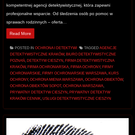
kompetentnej agencji detektywistycznej, która zapewni
profesjonalne wsparcie. Od śledzenia osób po pomoc w
sprawach rodzinnych – oferta…
Read More
POSTED IN
OCHRONA I DETEKTYWI
TAGGED
AGENCJE
DETEKTYWISTYCZNE KRAKÓW
,
BIURO DETEKTYWISTYCZNE
POZNAŃ
,
DETEKTYW CIESZYN
,
FIRMA DETEKTYWISTYCZNA
KRAKÓW
,
FIRMA OCHRONIARSKA
,
FIRMA OCHRONY
,
FIRMY
OCHRONIARSKIE
,
FIRMY OCHRONIARSKIE WARSZAWA
,
KURS
OCHRONY
,
OCHRONA MIENIA WARSZAWA
,
OCHRONA OBIEKTÓW
,
OCHRONA OBIEKTÓW SOPOT
,
OCHRONA WARSZAWA
,
PRYWATNY DETEKTYW CIESZYN
,
PRYWATNY DETEKTYW
KRAKÓW CENNIK
,
USŁUGI DETEKTYWISTYCZNE CIESZYN