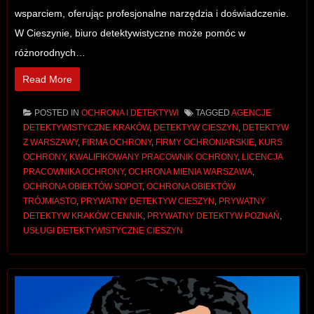
wsparciem, oferując profesjonalne narzędzia i doświadczenie.
W Cieszynie, biuro detektywistyczne może pomóc w
różnorodnych…
Read More
POSTED IN
OCHRONA I DETEKTYWI
TAGGED
AGENCJE
DETEKTYWISTYCZNE KRAKÓW
,
DETEKTYW CIESZYN
,
DETEKTYW
Z WARSZAWY
,
FIRMA OCHRONY
,
FIRMY OCHRONIARSKIE
,
KURS
OCHRONY
,
KWALIFIKOWANY PRACOWNIK OCHRONY
,
LICENCJA
PRACOWNIKA OCHRONY
,
OCHRONA MIENIA WARSZAWA
,
OCHRONA OBIEKTÓW SOPOT
,
OCHRONA OBIEKTÓW
TRÓJMIASTO
,
PRYWATNY DETEKTYW CIESZYN
,
PRYWATNY
DETEKTYW KRAKÓW CENNIK
,
PRYWATNY DETEKTYW POZNAŃ
,
USŁUGI DETEKTYWISTYCZNE CIESZYN