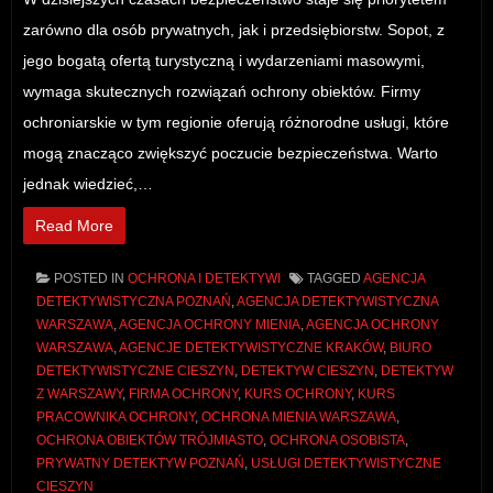
zarówno dla osób prywatnych, jak i przedsiębiorstw. Sopot, z
jego bogatą ofertą turystyczną i wydarzeniami masowymi,
wymaga skutecznych rozwiązań ochrony obiektów. Firmy
ochroniarskie w tym regionie oferują różnorodne usługi, które
mogą znacząco zwiększyć poczucie bezpieczeństwa. Warto
jednak wiedzieć,…
Read More
POSTED IN
OCHRONA I DETEKTYWI
TAGGED
AGENCJA
DETEKTYWISTYCZNA POZNAŃ
,
AGENCJA DETEKTYWISTYCZNA
WARSZAWA
,
AGENCJA OCHRONY MIENIA
,
AGENCJA OCHRONY
WARSZAWA
,
AGENCJE DETEKTYWISTYCZNE KRAKÓW
,
BIURO
DETEKTYWISTYCZNE CIESZYN
,
DETEKTYW CIESZYN
,
DETEKTYW
Z WARSZAWY
,
FIRMA OCHRONY
,
KURS OCHRONY
,
KURS
PRACOWNIKA OCHRONY
,
OCHRONA MIENIA WARSZAWA
,
OCHRONA OBIEKTÓW TRÓJMIASTO
,
OCHRONA OSOBISTA
,
PRYWATNY DETEKTYW POZNAŃ
,
USŁUGI DETEKTYWISTYCZNE
CIESZYN