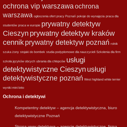
ochrona vip warszawa
ochrona
warszawa
ogłoszenia ofert pracy Poznań
pokoje do wynajęcia
praca dla
prywatny detektyw
studentów
praca w europie
prywatny detektyw kraków
Cieszyn
cennik
prywatny detektyw poznań
rolnik
szuka żony
stojaki do bombek
studia podyplomowe dla nauczycieli
Szkolenia dla firm
usługi
szkoła języków obcych
ubrania dla chłopców
detektywistyczne Cieszyn
usługi
detektywistyczne poznań
West highland white terrier
wyniki mini lotto
Ochrona i detektywi
Kompetentny detektyw – agencja detektywistyczna, biuro
detektywistyczne Poznań
Strona www detektywa – agencje detektywistyczne, firma