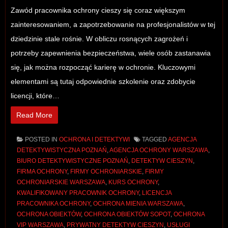
Zawód pracownika ochrony cieszy się coraz większym
zainteresowaniem, a zapotrzebowanie na profesjonalistów w tej
dziedzinie stale rośnie. W obliczu rosnących zagrożeń i
potrzeby zapewnienia bezpieczeństwa, wiele osób zastanawia
się, jak można rozpocząć karierę w ochronie. Kluczowymi
elementami są tutaj odpowiednie szkolenie oraz zdobycie
licencji, które…
Read More
POSTED IN
OCHRONA I DETEKTYWI
TAGGED
AGENCJA
DETEKTYWISTYCZNA POZNAŃ
,
AGENCJA OCHRONY WARSZAWA
,
BIURO DETEKTYWISTYCZNE POZNAŃ
,
DETEKTYW CIESZYN
,
FIRMA OCHRONY
,
FIRMY OCHRONIARSKIE
,
FIRMY
OCHRONIARSKIE WARSZAWA
,
KURS OCHRONY
,
KWALIFIKOWANY PRACOWNIK OCHRONY
,
LICENCJA
PRACOWNIKA OCHRONY
,
OCHRONA MIENIA WARSZAWA
,
OCHRONA OBIEKTÓW
,
OCHRONA OBIEKTÓW SOPOT
,
OCHRONA
VIP WARSZAWA
,
PRYWATNY DETEKTYW CIESZYN
,
USŁUGI