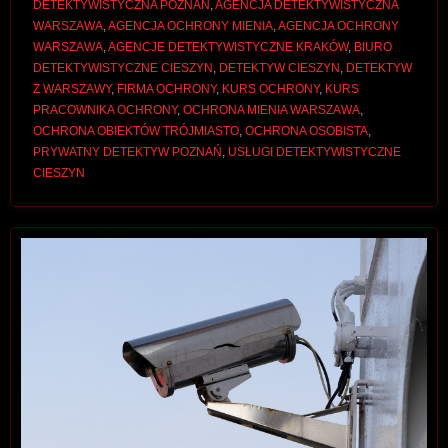
DETEKTYWISTYCZNA POZNAŃ
,
AGENCJA DETEKTYWISTYCZNA
WARSZAWA
,
AGENCJA OCHRONY MIENIA
,
AGENCJA OCHRONY
WARSZAWA
,
AGENCJE DETEKTYWISTYCZNE KRAKÓW
,
BIURO
DETEKTYWISTYCZNE CIESZYN
,
DETEKTYW CIESZYN
,
DETEKTYW
Z WARSZAWY
,
FIRMA OCHRONY
,
KURS OCHRONY
,
KURS
PRACOWNIKA OCHRONY
,
OCHRONA MIENIA WARSZAWA
,
OCHRONA OBIEKTÓW TRÓJMIASTO
,
OCHRONA OSOBISTA
,
PRYWATNY DETEKTYW POZNAŃ
,
USŁUGI DETEKTYWISTYCZNE
CIESZYN