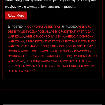
skutecznego zarządzania sytuacjami kryzysowymi. W artykule
przyjrzymy się wymaganiom stawianym przed…
Read More
POSTED IN
OCHRONA I DETEKTYWI
TAGGED
AGENCJA
DETEKTYWISTYCZNA POZNAŃ
,
AGENCJA DETEKTYWISTYCZNA
WARSZAWA
,
AGENCJA OCHRONY MIENIA
,
AGENCJA OCHRONY
WARSZAWA
,
BIURO DETEKTYWISTYCZNE POZNAŃ
,
DETEKTYW Z
WARSZAWY
,
FIRMA OCHRONY
,
FIRMY OCHRONIARSKIE
,
FIRMY
OCHRONIARSKIE WARSZAWA
,
KWALIFIKOWANY PRACOWNIK
OCHRONY
,
LICENCJA PRACOWNIKA OCHRONY
,
OCHRONA MIENIA
WARSZAWA
,
OCHRONA WARSZAWA
,
PRYWATNY DETEKTYW
CIESZYN
,
PRYWATNY DETEKTYW KRAKÓW CENNIK
,
PRYWATNY
DETEKTYW POZNAŃ
Post navigation