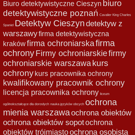
biuro
Biuro detektywistyczne Cieszyn
detektywistyczne poznań
Cavalier King Charles
Detektyw Cieszyn
detektyw z
Spaniel
warszawy
firma detektywistyczna
firma
firma ochroniarska
kraków
ochrony
Firmy ochroniarskie
firmy
kurs
ochroniarskie warszawa
ochrony
kurs pracownika ochrony
kwalifikowany pracownik ochrony
licencja pracownika ochrony
liceum
ochrona
ogólnokształcące dla dorosłych
nauka języków obcych
mienia warszawa
ochrona obiektów
ochrona obiektów sopot
ochrona
ochrona osobista
obiektów trójmiasto