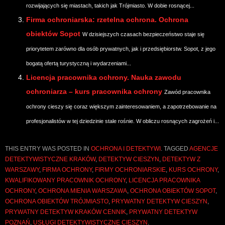
rozwijających się miastach, takich jak Trójmiasto. W dobie rosnącej...
Firma ochroniarska: rzetelna ochrona. Ochrona
obiektów Sopot
W dzisiejszych czasach bezpieczeństwo staje się
priorytetem zarówno dla osób prywatnych, jak i przedsiębiorstw. Sopot, z jego
bogatą ofertą turystyczną i wydarzeniami...
Licencja pracownika ochrony. Nauka zawodu
ochroniarza – kurs pracownika ochrony
Zawód pracownika
ochrony cieszy się coraz większym zainteresowaniem, a zapotrzebowanie na
profesjonalistów w tej dziedzinie stale rośnie. W obliczu rosnących zagrożeń i...
THIS ENTRY WAS POSTED IN
OCHRONA I DETEKTYWI
. TAGGED
AGENCJE
DETEKTYWISTYCZNE KRAKÓW
,
DETEKTYW CIESZYN
,
DETEKTYW Z
WARSZAWY
,
FIRMA OCHRONY
,
FIRMY OCHRONIARSKIE
,
KURS OCHRONY
,
KWALIFIKOWANY PRACOWNIK OCHRONY
,
LICENCJA PRACOWNIKA
OCHRONY
,
OCHRONA MIENIA WARSZAWA
,
OCHRONA OBIEKTÓW SOPOT
,
OCHRONA OBIEKTÓW TRÓJMIASTO
,
PRYWATNY DETEKTYW CIESZYN
,
PRYWATNY DETEKTYW KRAKÓW CENNIK
,
PRYWATNY DETEKTYW
POZNAŃ
,
USŁUGI DETEKTYWISTYCZNE CIESZYN
.