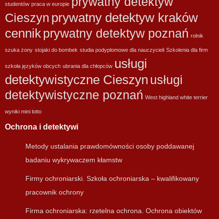
prywatny detektyw
studentów
praca w europie
prywatny detektyw kraków
Cieszyn
cennik
prywatny detektyw poznań
rolnik
szuka żony
stojaki do bombek
studia podyplomowe dla nauczycieli
Szkolenia dla firm
usługi
szkoła języków obcych
ubrania dla chłopców
detektywistyczne Cieszyn
usługi
detektywistyczne poznań
West highland white terrier
wyniki mini lotto
Ochrona i detektywi
Metody ustalania prawdomówności osoby poddawanej
badaniu wykrywaczem kłamstw
Firmy ochroniarski. Szkoła ochroniarska – kwalifikowany
pracownik ochrony
Firma ochroniarska: rzetelna ochrona. Ochrona obiektów