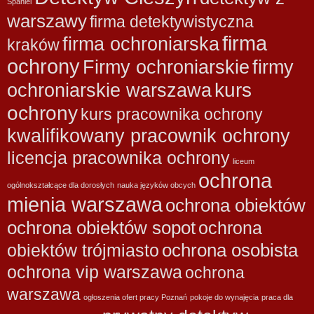
Spaniel
warszawy
firma detektywistyczna
firma
firma ochroniarska
kraków
ochrony
Firmy ochroniarskie
firmy
kurs
ochroniarskie warszawa
ochrony
kurs pracownika ochrony
kwalifikowany pracownik ochrony
licencja pracownika ochrony
liceum
ochrona
ogólnokształcące dla dorosłych
nauka języków obcych
mienia warszawa
ochrona obiektów
ochrona obiektów sopot
ochrona
ochrona osobista
obiektów trójmiasto
ochrona vip warszawa
ochrona
warszawa
ogłoszenia ofert pracy Poznań
pokoje do wynajęcia
praca dla