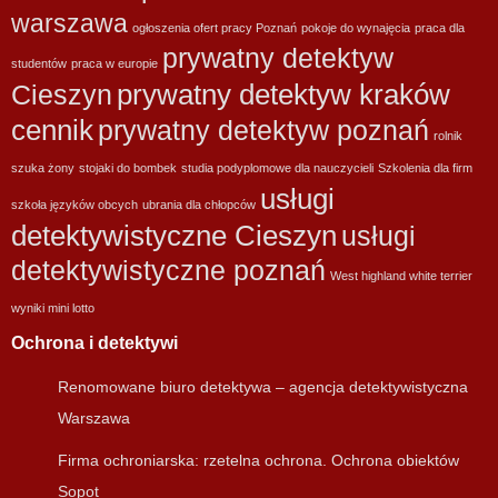
warszawa
ogłoszenia ofert pracy Poznań
pokoje do wynajęcia
praca dla
prywatny detektyw
studentów
praca w europie
prywatny detektyw kraków
Cieszyn
cennik
prywatny detektyw poznań
rolnik
szuka żony
stojaki do bombek
studia podyplomowe dla nauczycieli
Szkolenia dla firm
usługi
szkoła języków obcych
ubrania dla chłopców
detektywistyczne Cieszyn
usługi
detektywistyczne poznań
West highland white terrier
wyniki mini lotto
Ochrona i detektywi
Renomowane biuro detektywa – agencja detektywistyczna
Warszawa
Firma ochroniarska: rzetelna ochrona. Ochrona obiektów
Sopot