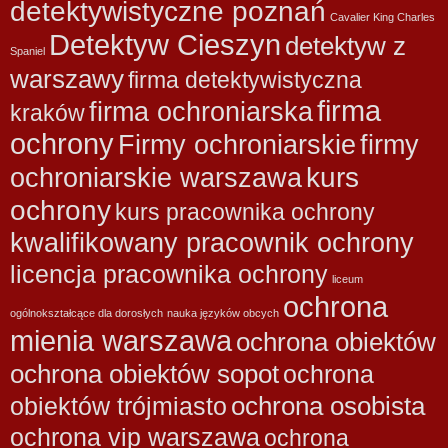
detektywistyczne poznań
Cavalier King Charles
Detektyw Cieszyn
detektyw z
Spaniel
warszawy
firma detektywistyczna
firma
firma ochroniarska
kraków
ochrony
Firmy ochroniarskie
firmy
kurs
ochroniarskie warszawa
ochrony
kurs pracownika ochrony
kwalifikowany pracownik ochrony
licencja pracownika ochrony
liceum
ochrona
ogólnokształcące dla dorosłych
nauka języków obcych
mienia warszawa
ochrona obiektów
ochrona obiektów sopot
ochrona
ochrona osobista
obiektów trójmiasto
ochrona vip warszawa
ochrona