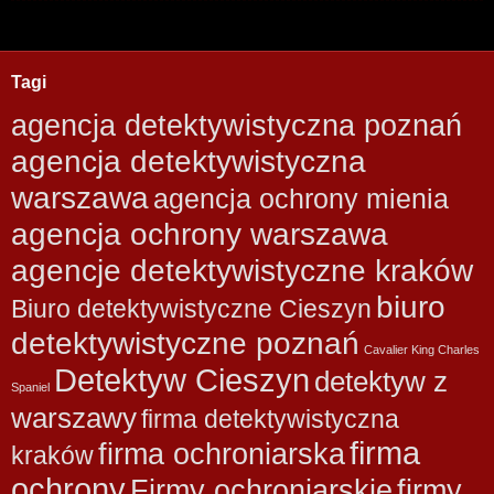
Tagi
agencja detektywistyczna poznań
agencja detektywistyczna
warszawa
agencja ochrony mienia
agencja ochrony warszawa
agencje detektywistyczne kraków
biuro
Biuro detektywistyczne Cieszyn
detektywistyczne poznań
Cavalier King Charles
Detektyw Cieszyn
detektyw z
Spaniel
warszawy
firma detektywistyczna
firma
firma ochroniarska
kraków
ochrony
Firmy ochroniarskie
firmy