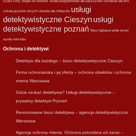
szuka żony
stojaki do bombek
studia podyplomowe dla nauczycieli
Szkolenia dla firm
usługi
szkoła języków obcych
ubrania dla chłopców
detektywistyczne Cieszyn
usługi
detektywistyczne poznań
West highland white terrier
wyniki mini lotto
Ochrona i detektywi
Detektyw dla każdego – biuro detektywistyczne Cieszyn
Firma ochroniarska i jej oferta – ochrona obiektów i ochrona
mienia Warszawa
Gdzie szukać detektywa? Usługi detektywistyczne –
prywatny detektyw Poznań
Renomowane biuro detektywa – agencja detektywistyczna
Warszawa
Agencja ochrony mienia. Ochrona potrzebna od zaraz –