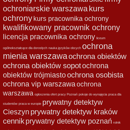
kurs
ochroniarskie warszawa
ochrony
kurs pracownika ochrony
kwalifikowany pracownik ochrony
licencja pracownika ochrony
liceum
ochrona
ogólnokształcące dla dorosłych
nauka języków obcych
mienia warszawa
ochrona obiektów
ochrona obiektów sopot
ochrona
ochrona osobista
obiektów trójmiasto
ochrona vip warszawa
ochrona
warszawa
ogłoszenia ofert pracy Poznań
pokoje do wynajęcia
praca dla
prywatny detektyw
studentów
praca w europie
prywatny detektyw kraków
Cieszyn
cennik
prywatny detektyw poznań
rolnik